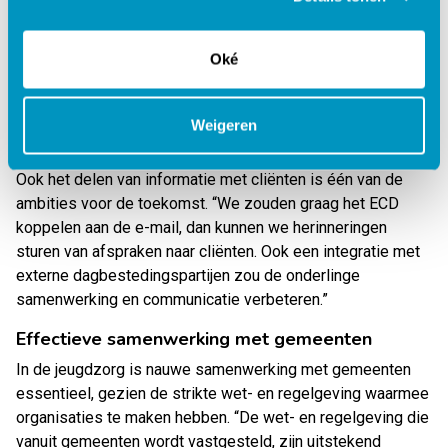
handmatig ingevulde aanmeldformulier. “Het ECD biedt de
mogelijkheid om een aanmelding via de website te laten
Oké
verlopen, waarbij automatisch een voorlopig dossier wordt
aangemaakt met de ingevulde gegevens. Hoewel deze
functionaliteit bij ons nog niet wordt toegepast, staat het
Weigeren
wel op de agenda om hier in de toekomst naar te kijken.”
Ook het delen van informatie met cliënten is één van de
ambities voor de toekomst. “We zouden graag het ECD
koppelen aan de e-mail, dan kunnen we herinneringen
sturen van afspraken naar cliënten. Ook een integratie met
externe dagbestedingspartijen zou de onderlinge
samenwerking en communicatie verbeteren.”
Effectieve samenwerking met gemeenten
In de jeugdzorg is nauwe samenwerking met gemeenten
essentieel, gezien de strikte wet- en regelgeving waarmee
organisaties te maken hebben. “De wet- en regelgeving die
vanuit gemeenten wordt vastgesteld, zijn uitstekend