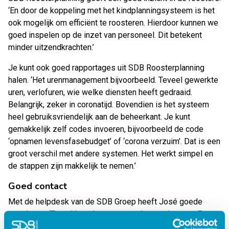
‘En door de koppeling met het kindplanningsysteem is het
ook mogelijk om efficiënt te roosteren. Hierdoor kunnen we
goed inspelen op de inzet van personeel. Dit betekent
minder uitzendkrachten.’
Je kunt ook goed rapportages uit SDB Roosterplanning
halen. ‘Het urenmanagement bijvoorbeeld. Teveel gewerkte
uren, verlofuren, wie welke diensten heeft gedraaid.
Belangrijk, zeker in coronatijd. Bovendien is het systeem
heel gebruiksvriendelijk aan de beheerkant. Je kunt
gemakkelijk zelf codes invoeren, bijvoorbeeld de code
‘opnamen levensfasebudget’ of ‘corona verzuim’. Dat is een
groot verschil met andere systemen. Het werkt simpel en
de stappen zijn makkelijk te nemen.’
Goed contact
Met de helpdesk van de SDB Groep heeft José goede
ervaringen. ‘Ze pakken de vragen snel en serieus op. En
met de accountmanager van SDB hebben we ook een goed