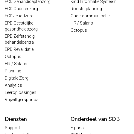
ECD Gehandicaptenzorg
Kind Informatie Systeem
ECD Ouderenzorg
Roosterplanning
ECD Jeugdzorg
Oudercommunicatie
EPD Geestelijke
HR / Salaris
gezondheidszorg
Octopus
EPD Zelfstandig
behandelcentra
EPD Revalidatie
Octopus
HR / Salaris
Planning
Digitale Zorg
Analytics
Leeroplossingen
Vrijwilligersportaal
Diensten
Onderdeel van SDB
Support
E-pass