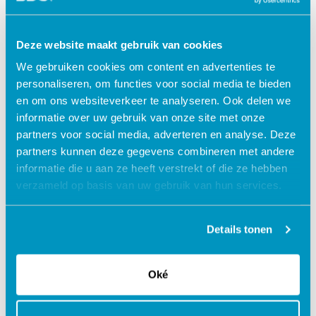
contact. We zijn verder aan het kijken en hebben voor de
toekomst mogelijk ook belangstelling voor andere SDB
Deze website maakt gebruik van cookies
producten. De SDB software is logisch van opzet en sluiten
goed aan op SDB Roosterplanning. Maar zover zijn we nog
We gebruiken cookies om content en advertenties te
niet, onder meer door alle impact van corona. Voor nu kan ik
personaliseren, om functies voor social media te bieden
zeggen dat we tevreden zijn over SDB Planning.’
en om ons websiteverkeer te analyseren. Ook delen we
informatie over uw gebruik van onze site met onze
partners voor social media, adverteren en analyse. Deze
Branche: Kinderopvang
partners kunnen deze gegevens combineren met andere
informatie die u aan ze heeft verstrekt of die ze hebben
verzameld op basis van uw gebruik van hun services.
Terug naar klantverhalen
Details tonen
Deel dit
Oké
Recent
Branche