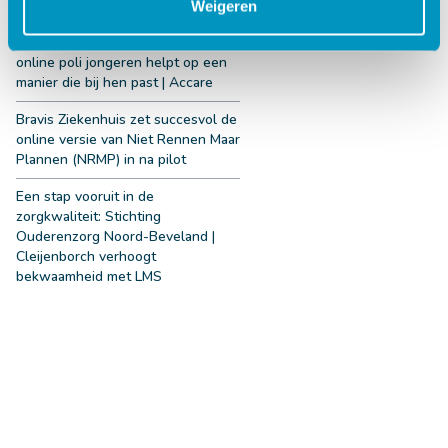
Weigeren
De kracht van keuze: hoe de 100%
online poli jongeren helpt op een
manier die bij hen past | Accare
Bravis Ziekenhuis zet succesvol de
online versie van Niet Rennen Maar
Plannen (NRMP) in na pilot
Een stap vooruit in de
zorgkwaliteit: Stichting
Ouderenzorg Noord-Beveland |
Cleijenborch verhoogt
bekwaamheid met LMS