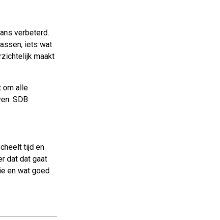
rans verbeterd.
assen, iets wat
zichtelijk maakt
 om alle
ven. SDB
heelt tijd en
r dat dat gaat
tie en wat goed