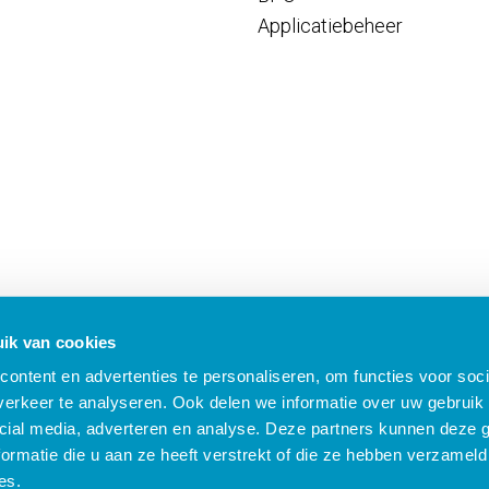
Applicatiebeheer
ik van cookies
ontent en advertenties te personaliseren, om functies voor soci
erkeer te analyseren. Ook delen we informatie over uw gebruik 
cial media, adverteren en analyse. Deze partners kunnen deze
ormatie die u aan ze heeft verstrekt of die ze hebben verzameld
B Nieuws
Algemene voorwaarden
Compliance
Security
Privacy
Klach
es.