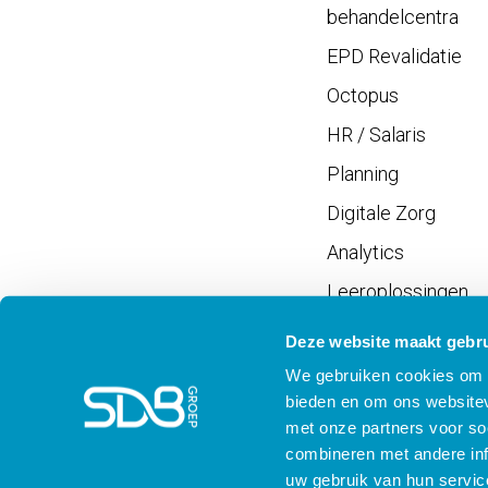
behandelcentra
EPD Revalidatie
Octopus
HR / Salaris
Planning
Digitale Zorg
Analytics
Leeroplossingen
Vrijwilligersportaal
Deze website maakt gebru
We gebruiken cookies om c
bieden en om ons websitev
met onze partners voor so
combineren met andere inf
Meld je aan voor SD
uw gebruik van hun servic