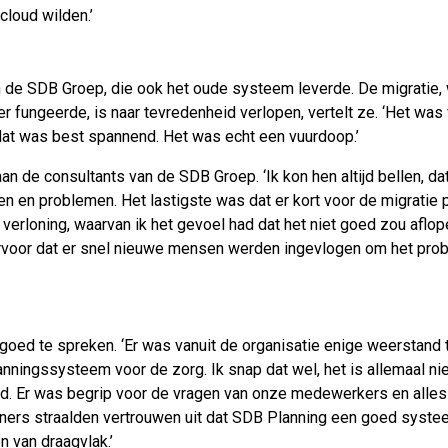
 cloud wilden.’
 de SDB Groep, die ook het oude systeem leverde. De migratie,
r fungeerde, is naar tevredenheid verlopen, vertelt ze. ‘Het was 
 dat was best spannend. Het was echt een vuurdoop.’
n de consultants van de SDB Groep. ‘Ik kon hen altijd bellen, dat
sen en problemen. Het lastigste was dat er kort voor de migrati
rloning, waarvan ik het gevoel had dat het niet goed zou aflopen
rvoor dat er snel nieuwe mensen werden ingevlogen om het pro
goed te spreken. ‘Er was vanuit de organisatie enige weerstand
nningssysteem voor de zorg. Ik snap dat wel, het is allemaal ni
nd. Er was begrip voor de vragen van onze medewerkers en alles 
rainers straalden vertrouwen uit dat SDB Planning een goed systee
n van draagvlak.’