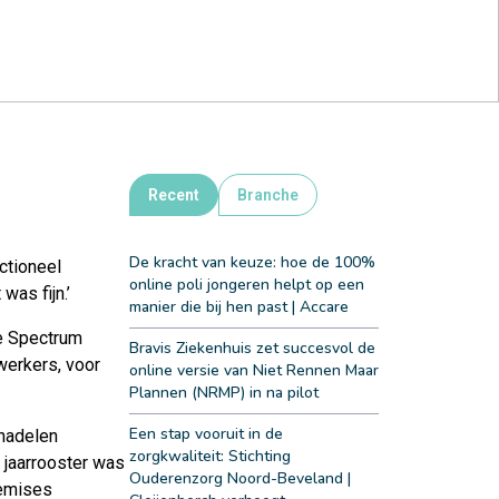
Recent
Branche
De kracht van keuze: hoe de 100%
ctioneel
online poli jongeren helpt op een
was fijn.’
manier die bij hen past | Accare
e Spectrum
Bravis Ziekenhuis zet succesvol de
werkers, voor
online versie van Niet Rennen Maar
Plannen (NRMP) in na pilot
Een stap vooruit in de
 nadelen
zorgkwaliteit: Stichting
 jaarrooster was
Ouderenzorg Noord-Beveland |
remises