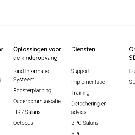
or
Oplossingen voor
Diensten
On
de kinderopvang
S
Kind Informatie
Support
E-
g
Systeem
Implementatie
S
Roosterplanning
Training
Oudercommunicatie
Detachering en
HR / Salaris
advies
Octopus
BPO Salaris
BPO