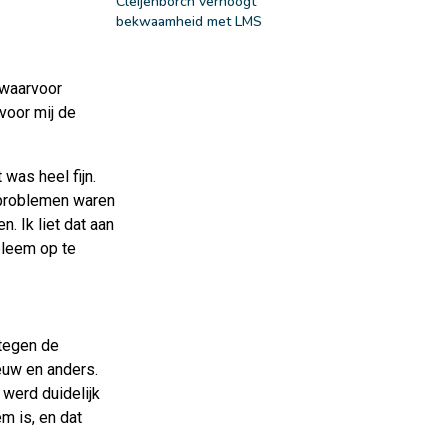
Cleijenborch verhoogt
bekwaamheid met LMS
 waarvoor
voor mij de
 was heel fijn.
e problemen waren
. Ik liet dat aan
bleem op te
 tegen de
euw en anders.
werd duidelijk
m is, en dat