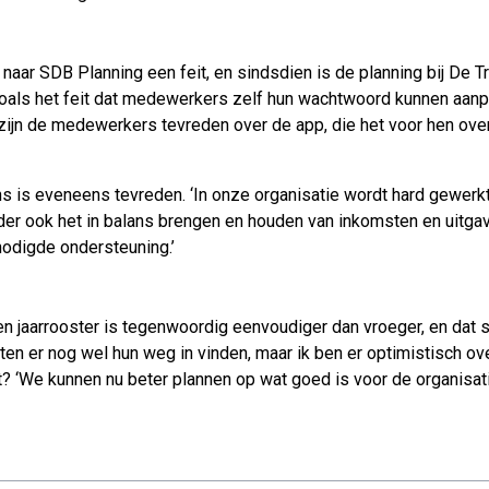
aar SDB Planning een feit, en sindsdien is de planning bij De T
 zoals het feit dat medewerkers zelf hun wachtwoord kunnen aanp
zijn de medewerkers tevreden over de app, die het voor hen over
s is eveneens tevreden. ‘In onze organisatie wordt hard gewerkt
der ook het in balans brengen en houden van inkomsten en uitga
nodigde ondersteuning.’
 jaarrooster is tegenwoordig eenvoudiger dan vroeger, en dat sc
 er nog wel hun weg in vinden, maar ik ben er optimistisch ove
ert? ‘We kunnen nu beter plannen op wat goed is voor de organisa