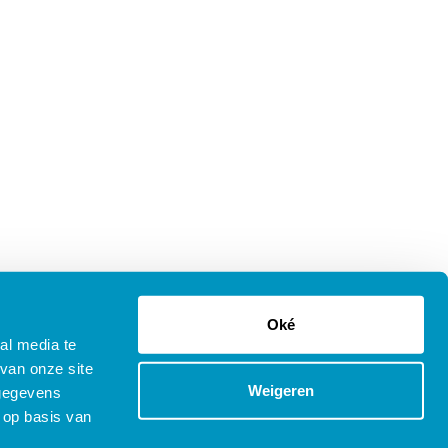
Oké
al media te
van onze site
Weigeren
 gegevens
 op basis van
tenprocedure Opleidingen
Copyright © 2025 SDB