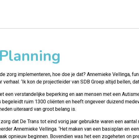
 Planning
e zorg implementeren, hoe doe je dat? Annemieke Vellinga, fun
ar verhaal. ‘Ik kon de projectleider van SDB Groep altijd bellen, dat 
et een verstandelijke beperking en aan mensen met een Autism
ns begeleidt ruim 1300 cliënten en heeft ongeveer duizend mede
eden uiteraard van groot belang is.
org dat De Trans tot eind vorig jaar gebruikte waren een aantal
heerder Annemieke Vellinga. ‘Het maken van een basisplan en een
 vaak opnieuw beginnen. Bovendien was het een zogeheten on p