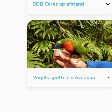
SDB Cares op afstand
Vogels spotten in Avifauna