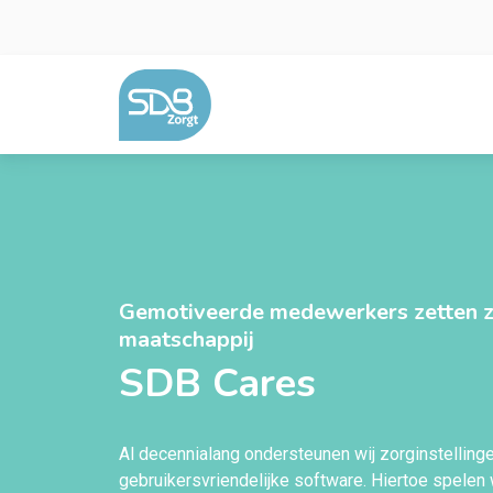
Ga naar de inhoud
Gemotiveerde medewerkers zetten zi
maatschappij
SDB Cares
Al decennialang ondersteunen wij zorginstellin
gebruikersvriendelijke software. Hiertoe spelen 