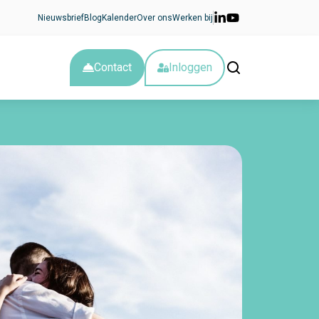
Nieuwsbrief
Blog
Kalender
Over ons
Werken bij
Contact
Inloggen