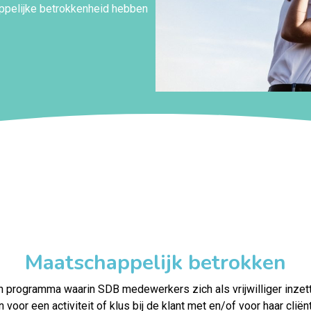
happelijke betrokkenheid hebben
Maatschappelijk betrokken
n programma waarin SDB medewerkers zich als vrijwilliger inzette
voor een activiteit of klus bij de klant met en/of voor haar cli