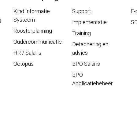
Kind Informatie
Support
E-
g
Systeem
Implementatie
S
Roosterplanning
Training
Oudercommunicatie
Detachering en
HR / Salaris
advies
Octopus
BPO Salaris
BPO
Applicatiebeheer