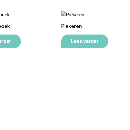
boek
Piekeren
erder
Lees verder