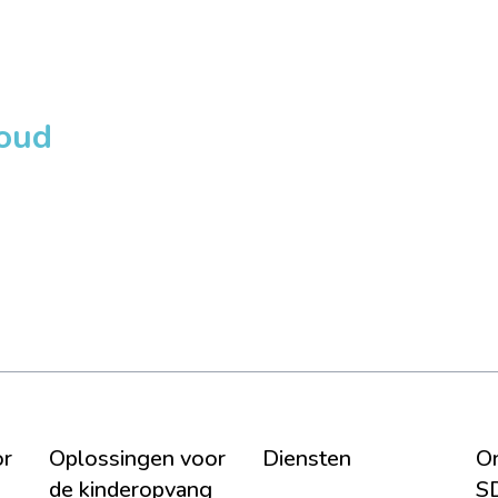
loud
or
Oplossingen voor
Diensten
On
de kinderopvang
S