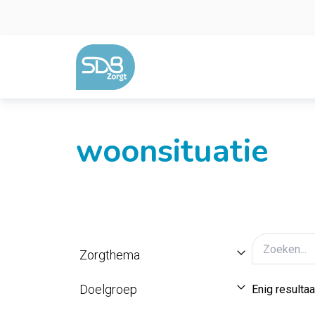
Ga naar de inhoud
woonsituatie
Zorgthema
Doelgroep
Enig resultaa