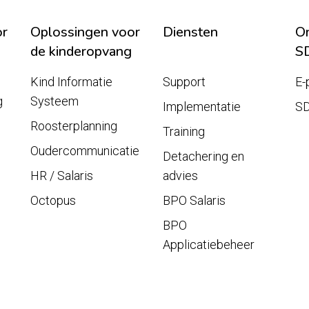
or
Oplossingen voor
Diensten
On
de kinderopvang
S
Kind Informatie
Support
E-
g
Systeem
Implementatie
S
Roosterplanning
Training
Oudercommunicatie
Detachering en
HR / Salaris
advies
Octopus
BPO Salaris
BPO
Applicatiebeheer