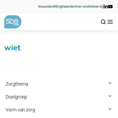
Ga naar de inhoud
Nieuwsbrief
Blog
Kalender
Over ons
Werken bij
wiet
Zorgthema
Doelgroep
Vorm van zorg