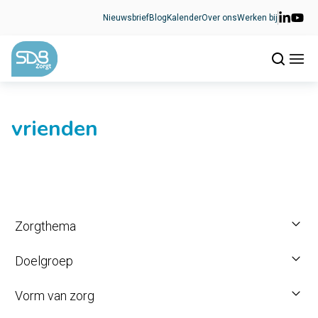
Ga naar de inhoud
Nieuwsbrief
Blog
Kalender
Over ons
Werken bij
vrienden
Zorgthema
Doelgroep
Vorm van zorg