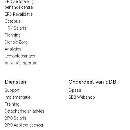
EPD Zelfstandig
behandelcentra
EPD Revalidatie
Octopus
HR / Salaris
Planning
Digitale Zorg
Analytics
Leeroplossingen
Vrijwilligersportaal
Diensten
Onderdeel van SDB
Support
E-pass
Implementatie
SDB Webshop
Training
Detachering en advies
BPO Salaris
BPO Applicatiebeheer