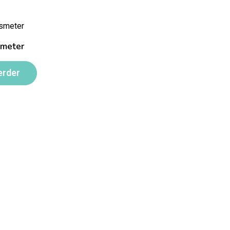
meter
erder