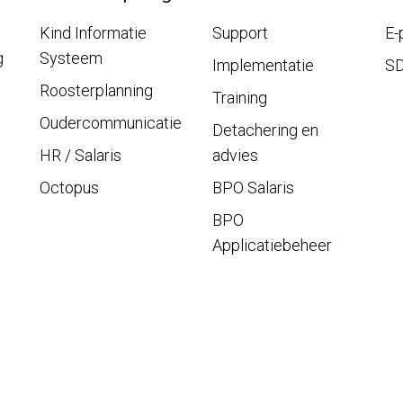
Kind Informatie
Support
E-
g
Systeem
Implementatie
S
Roosterplanning
Training
Oudercommunicatie
Detachering en
HR / Salaris
advies
Octopus
BPO Salaris
BPO
Applicatiebeheer