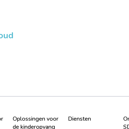
loud
or
Oplossingen voor
Diensten
On
de kinderopvang
S