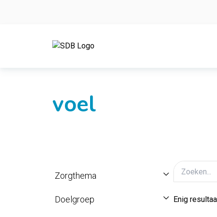
Ga naar de inhoud
voel
Zorgthema
Doelgroep
Enig resultaa