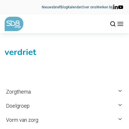
Ga naar de inhoud
Nieuwsbrief
Blog
Kalender
Over ons
Werken bij
verdriet
Zorgthema
Doelgroep
Vorm van zorg