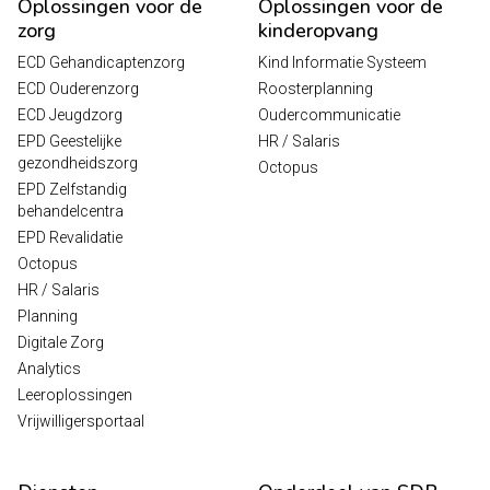
Oplossingen voor de
Oplossingen voor de
zorg
kinderopvang
ECD Gehandicaptenzorg
Kind Informatie Systeem
ECD Ouderenzorg
Roosterplanning
ECD Jeugdzorg
Oudercommunicatie
EPD Geestelijke
HR / Salaris
gezondheidszorg
Octopus
EPD Zelfstandig
behandelcentra
EPD Revalidatie
Octopus
HR / Salaris
Planning
Digitale Zorg
Analytics
Leeroplossingen
Vrijwilligersportaal