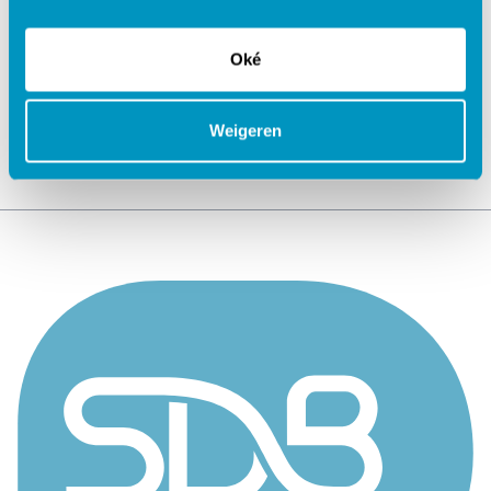
Jouw data veilig in de cloud
Oké
Weigeren