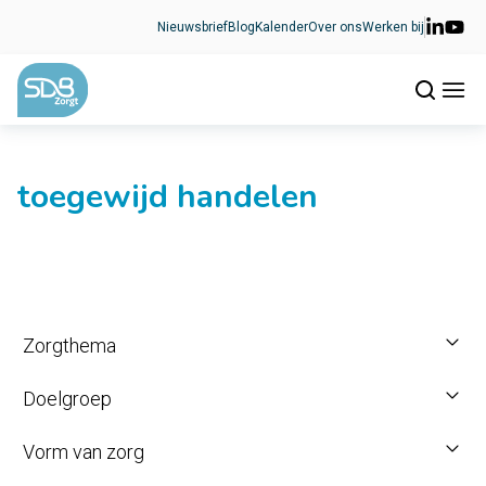
Ga naar de inhoud
Nieuwsbrief
Blog
Kalender
Over ons
Werken bij
toegewijd handelen
Zorgthema
Doelgroep
Vorm van zorg