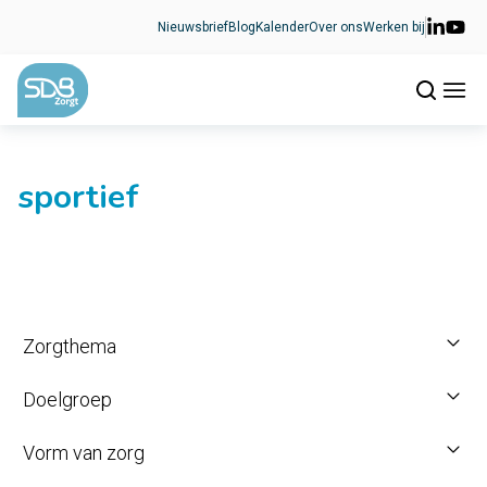
Ga naar de inhoud
Nieuwsbrief
Blog
Kalender
Over ons
Werken bij
sportief
Zorgthema
Doelgroep
Vorm van zorg