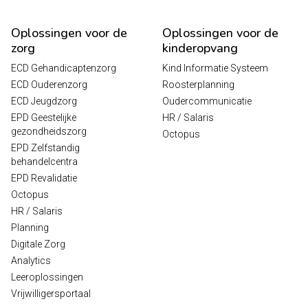
Oplossingen voor de
Oplossingen voor de
zorg
kinderopvang
ECD Gehandicaptenzorg
Kind Informatie Systeem
ECD Ouderenzorg
Roosterplanning
ECD Jeugdzorg
Oudercommunicatie
EPD Geestelijke
HR / Salaris
gezondheidszorg
Octopus
EPD Zelfstandig
behandelcentra
EPD Revalidatie
Octopus
HR / Salaris
Planning
Digitale Zorg
Analytics
Leeroplossingen
Vrijwilligersportaal