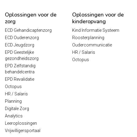
Oplossingen voor de
Oplossingen voor de
zorg
kinderopvang
ECD Gehandicaptenzorg
Kind Informatie Systeem
ECD Ouderenzorg
Roosterplanning
ECD Jeugdzorg
Oudercommunicatie
EPD Geestelijke
HR / Salaris
gezondheidszorg
Octopus
EPD Zelfstandig
behandelcentra
EPD Revalidatie
Octopus
HR / Salaris
Planning
Digitale Zorg
Analytics
Leeroplossingen
Vrijwilligersportaal