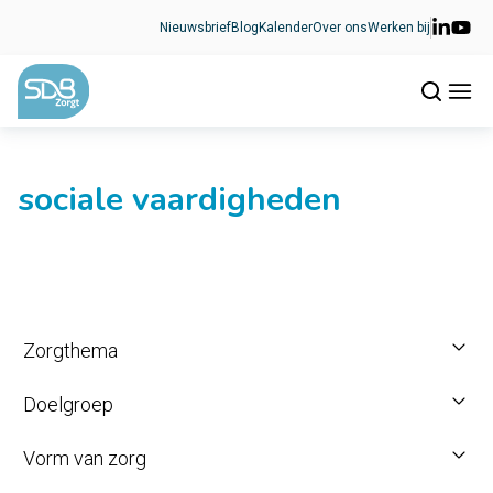
Ga naar de inhoud
Nieuwsbrief
Blog
Kalender
Over ons
Werken bij
sociale vaardigheden
Zorgthema
Doelgroep
Vorm van zorg