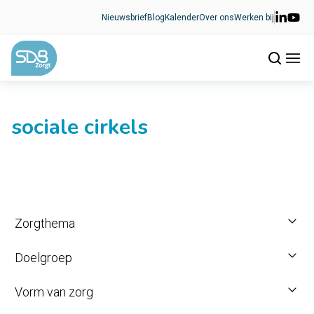
Ga naar de inhoud
Nieuwsbrief
Blog
Kalender
Over ons
Werken bij
sociale cirkels
Zorgthema
Doelgroep
Vorm van zorg