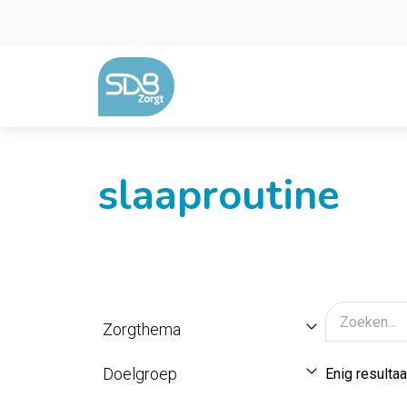
Ga naar de inhoud
slaaproutine
Zorgthema
Doelgroep
Enig resultaa