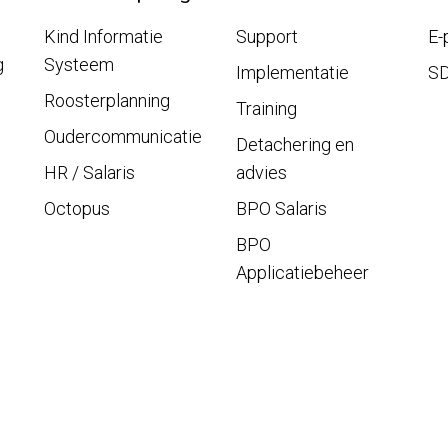
Kind Informatie
Support
E-
g
Systeem
Implementatie
S
Roosterplanning
Training
Oudercommunicatie
Detachering en
HR / Salaris
advies
Octopus
BPO Salaris
BPO
Applicatiebeheer