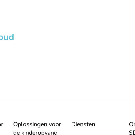
loud
or
Oplossingen voor
Diensten
On
de kinderopvang
S