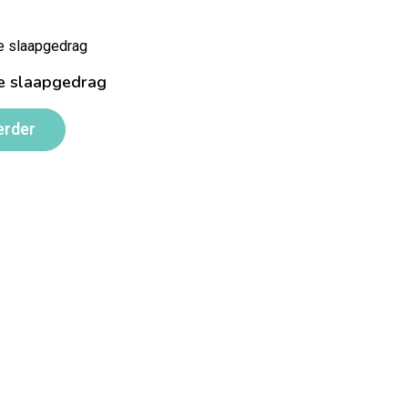
e slaapgedrag
erder