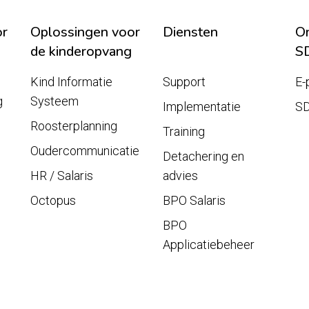
or
Oplossingen voor
Diensten
On
de kinderopvang
S
Kind Informatie
Support
E-
g
Systeem
Implementatie
S
Roosterplanning
Training
Oudercommunicatie
Detachering en
HR / Salaris
advies
Octopus
BPO Salaris
BPO
Applicatiebeheer