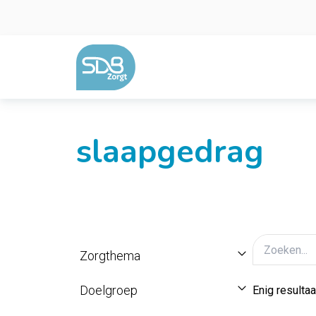
Ga naar de inhoud
slaapgedrag
Zorgthema
Doelgroep
Enig resultaa