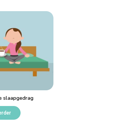
e slaapgedrag
erder