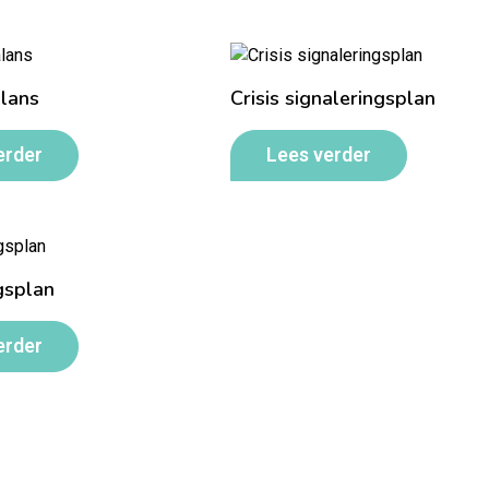
alans
Crisis signaleringsplan
erder
Lees verder
gsplan
erder