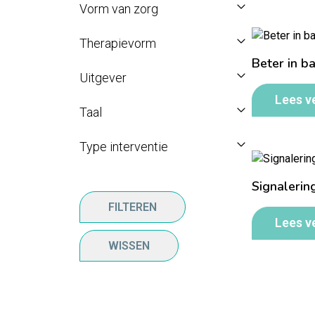
Vorm van zorg
Therapievorm
Beter in b
Uitgever
Lees v
Taal
Type interventie
Signalerin
FILTEREN
Lees v
WISSEN