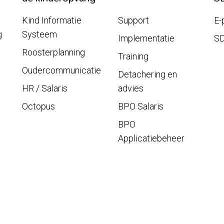
Kind Informatie
Support
E-
g
Systeem
Implementatie
S
Roosterplanning
Training
Oudercommunicatie
Detachering en
HR / Salaris
advies
Octopus
BPO Salaris
BPO
Applicatiebeheer