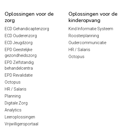
Oplossingen voor de
Oplossingen voor de
zorg
kinderopvang
ECD Gehandicaptenzorg
Kind Informatie Systeem
ECD Ouderenzorg
Roosterplanning
ECD Jeugdzorg
Oudercommunicatie
EPD Geestelijke
HR / Salaris
gezondheidszorg
Octopus
EPD Zelfstandig
behandelcentra
EPD Revalidatie
Octopus
HR / Salaris
Planning
Digitale Zorg
Analytics
Leeroplossingen
Vrijwilligersportaal