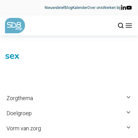
Ga naar de inhoud
Nieuwsbrief
Blog
Kalender
Over ons
Werken bij
sex
Zorgthema
Doelgroep
Vorm van zorg