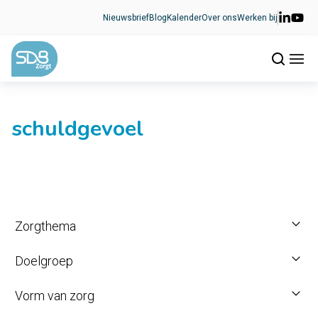
Ga naar de inhoud
Nieuwsbrief
Blog
Kalender
Over ons
Werken bij
schuldgevoel
Zorgthema
Doelgroep
Vorm van zorg