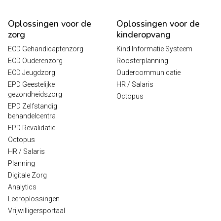
Oplossingen voor de
Oplossingen voor de
zorg
kinderopvang
ECD Gehandicaptenzorg
Kind Informatie Systeem
ECD Ouderenzorg
Roosterplanning
ECD Jeugdzorg
Oudercommunicatie
EPD Geestelijke
HR / Salaris
gezondheidszorg
Octopus
EPD Zelfstandig
behandelcentra
EPD Revalidatie
Octopus
HR / Salaris
Planning
Digitale Zorg
Analytics
Leeroplossingen
Vrijwilligersportaal