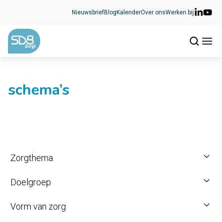
Ga naar de inhoud
Nieuwsbrief
Blog
Kalender
Over ons
Werken bij
schema’s
Zorgthema
Doelgroep
Vorm van zorg