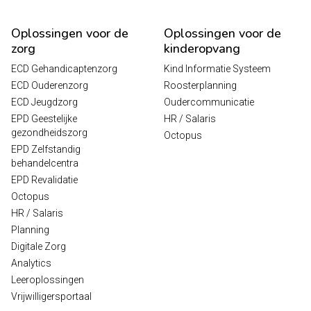
Oplossingen voor de
Oplossingen voor de
zorg
kinderopvang
ECD Gehandicaptenzorg
Kind Informatie Systeem
ECD Ouderenzorg
Roosterplanning
ECD Jeugdzorg
Oudercommunicatie
EPD Geestelijke
HR / Salaris
gezondheidszorg
Octopus
EPD Zelfstandig
behandelcentra
EPD Revalidatie
Octopus
HR / Salaris
Planning
Digitale Zorg
Analytics
Leeroplossingen
Vrijwilligersportaal