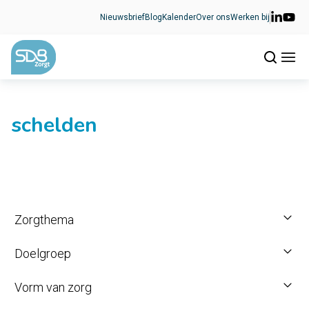
Ga naar de inhoud
Nieuwsbrief
Blog
Kalender
Over ons
Werken bij
schelden
Zorgthema
Doelgroep
Vorm van zorg