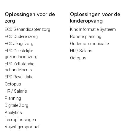
Oplossingen voor de
Oplossingen voor de
zorg
kinderopvang
ECD Gehandicaptenzorg
Kind Informatie Systeem
ECD Ouderenzorg
Roosterplanning
ECD Jeugdzorg
Oudercommunicatie
EPD Geestelijke
HR / Salaris
gezondheidszorg
Octopus
EPD Zelfstandig
behandelcentra
EPD Revalidatie
Octopus
HR / Salaris
Planning
Digitale Zorg
Analytics
Leeroplossingen
Vrijwilligersportaal