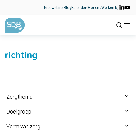
Ga naar de inhoud
Nieuwsbrief
Blog
Kalender
Over ons
Werken bij
richting
Zorgthema
Doelgroep
Vorm van zorg