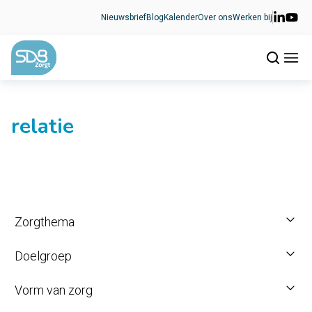
Ga naar de inhoud
Nieuwsbrief
Blog
Kalender
Over ons
Werken bij
relatie
Zorgthema
Doelgroep
Vorm van zorg