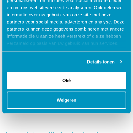
personaliseren, om functies voor social media te bieden
en om ons websiteverkeer te analyseren. Ook delen we
informatie over uw gebruik van onze site met onze
partners voor social media, adverteren en analyse. Deze
Werken aan je relatie
partners kunnen deze gegevens combineren met andere
informatie die u aan ze heeft verstrekt of die ze hebben
verzameld op basis van uw gebruik van hun services.
Lees verder
Details tonen
Oké
Weigeren