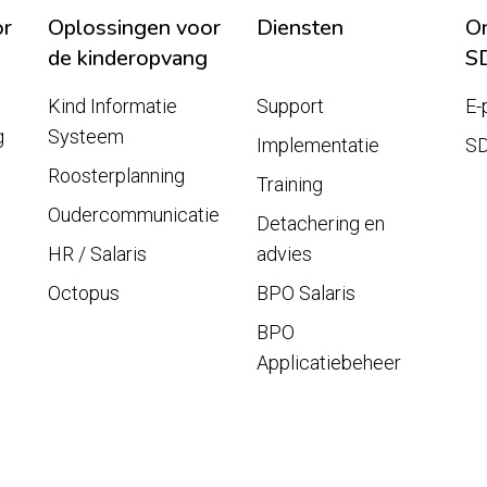
or
Oplossingen voor
Diensten
On
de kinderopvang
S
Kind Informatie
Support
E-
g
Systeem
Implementatie
S
Roosterplanning
Training
Oudercommunicatie
Detachering en
HR / Salaris
advies
Octopus
BPO Salaris
BPO
Applicatiebeheer