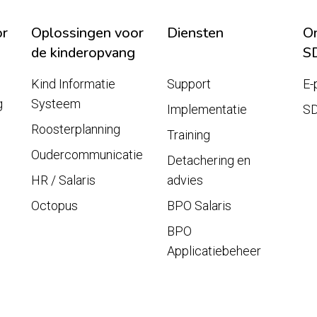
or
Oplossingen voor
Diensten
On
de kinderopvang
S
Kind Informatie
Support
E-
g
Systeem
Implementatie
S
Roosterplanning
Training
Oudercommunicatie
Detachering en
HR / Salaris
advies
Octopus
BPO Salaris
BPO
Applicatiebeheer