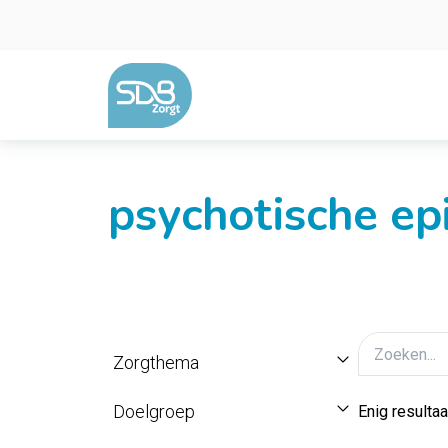
Ga naar de inhoud
psychotische ep
Zorgthema
Doelgroep
Enig resultaa