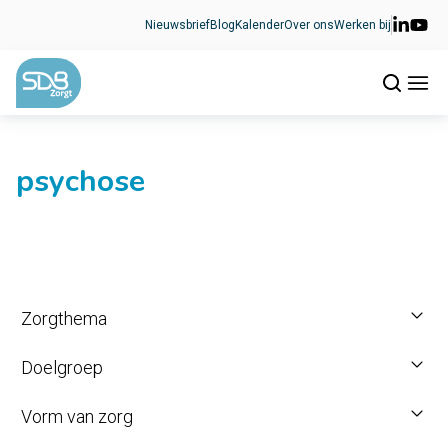
Ga naar de inhoud
Nieuwsbrief
Blog
Kalender
Over ons
Werken bij
psychose
Zorgthema
Doelgroep
Vorm van zorg