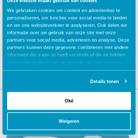
Deze website maakt gebruik van cookies
We gebruiken cookies om content en advertenties te
personaliseren, om functies voor social media te bieden
en om ons websiteverkeer te analyseren. Ook delen we
informatie over uw gebruik van onze site met onze
Jouw data veilig in de cloud
partners voor social media, adverteren en analyse. Deze
partners kunnen deze gegevens combineren met andere
informatie die u aan ze heeft verstrekt of die ze hebben
verzameld op basis van uw gebruik van hun services.
Details tonen
Oké
Weigeren