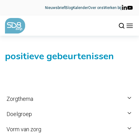
Ga naar de inhoud
Nieuwsbrief
Blog
Kalender
Over ons
Werken bij
positieve gebeurtenissen
Zorgthema
Doelgroep
Vorm van zorg