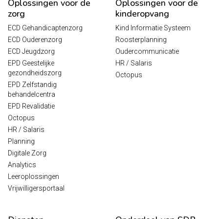
Oplossingen voor de
Oplossingen voor de
zorg
kinderopvang
ECD Gehandicaptenzorg
Kind Informatie Systeem
ECD Ouderenzorg
Roosterplanning
ECD Jeugdzorg
Oudercommunicatie
EPD Geestelijke
HR / Salaris
gezondheidszorg
Octopus
EPD Zelfstandig
behandelcentra
EPD Revalidatie
Octopus
HR / Salaris
Planning
Digitale Zorg
Analytics
Leeroplossingen
Vrijwilligersportaal