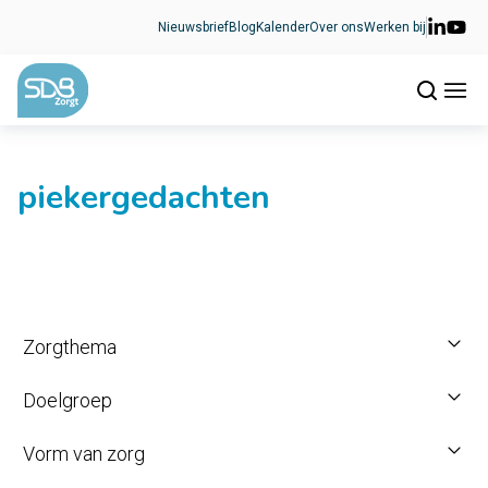
Ga naar de inhoud
Nieuwsbrief
Blog
Kalender
Over ons
Werken bij
piekergedachten
Zorgthema
Doelgroep
Vorm van zorg