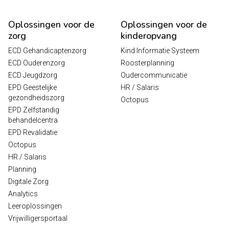
Oplossingen voor de
Oplossingen voor de
zorg
kinderopvang
ECD Gehandicaptenzorg
Kind Informatie Systeem
ECD Ouderenzorg
Roosterplanning
ECD Jeugdzorg
Oudercommunicatie
EPD Geestelijke
HR / Salaris
gezondheidszorg
Octopus
EPD Zelfstandig
behandelcentra
EPD Revalidatie
Octopus
HR / Salaris
Planning
Digitale Zorg
Analytics
Leeroplossingen
Vrijwilligersportaal