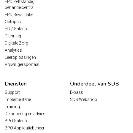
EPD Zelfstandig
behandelcentra
EPD Revalidatie
Octopus
HR / Salaris
Planning
Digitale Zorg
Analytics
Leeroplossingen
Vrijwilligersportaal
Diensten
Onderdeel van SDB
Support
E-pass
Implementatie
SDB Webshop
Training
Detachering en advies
BPO Salaris
BPO Applicatiebeheer