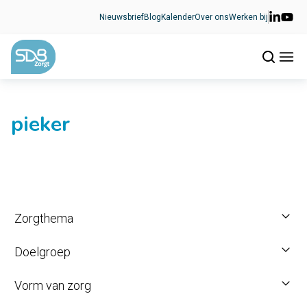
Ga naar de inhoud
Nieuwsbrief
Blog
Kalender
Over ons
Werken bij
pieker
Zorgthema
Doelgroep
Vorm van zorg