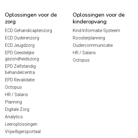
Oplossingen voor de
Oplossingen voor de
zorg
kinderopvang
ECD Gehandicaptenzorg
Kind Informatie Systeem
ECD Ouderenzorg
Roosterplanning
ECD Jeugdzorg
Oudercommunicatie
EPD Geestelijke
HR / Salaris
gezondheidszorg
Octopus
EPD Zelfstandig
behandelcentra
EPD Revalidatie
Octopus
HR / Salaris
Planning
Digitale Zorg
Analytics
Leeroplossingen
Vrijwilligersportaal