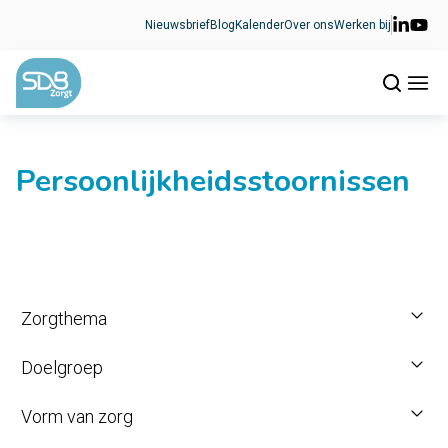
Ga naar de inhoud
Nieuwsbrief
Blog
Kalender
Over ons
Werken bij
Persoonlijkheidsstoornissen
Zorgthema
Doelgroep
Vorm van zorg