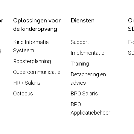
or
Oplossingen voor
Diensten
On
de kinderopvang
S
Kind Informatie
Support
E-
g
Systeem
Implementatie
S
Roosterplanning
Training
Oudercommunicatie
Detachering en
HR / Salaris
advies
Octopus
BPO Salaris
BPO
Applicatiebeheer