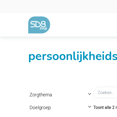
Ga naar de inhoud
persoonlijkheid
Zorgthema
Doelgroep
Toont alle 2 