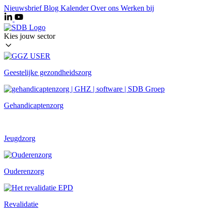
Ga
Nieuwsbrief
Blog
Kalender
Over ons
Werken bij
naar
de
inhoud
Kies jouw sector
Geestelijke gezondheidszorg
Gehandicaptenzorg
Jeugdzorg
Ouderenzorg
Revalidatie