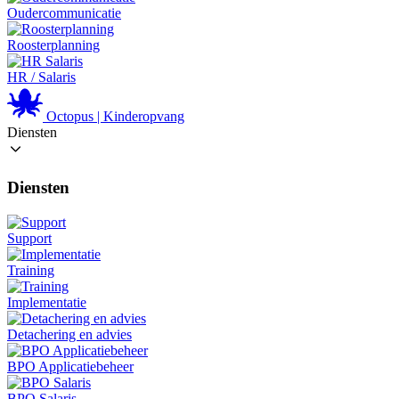
Oudercommunicatie
Roosterplanning
HR / Salaris
Octopus | Kinderopvang
Diensten
Diensten
Support
Training
Implementatie
Detachering en advies
BPO Applicatiebeheer
BPO Salaris