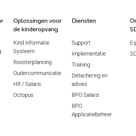
or
Oplossingen voor
Diensten
On
de kinderopvang
S
Kind Informatie
Support
E-
g
Systeem
Implementatie
S
Roosterplanning
Training
Oudercommunicatie
Detachering en
HR / Salaris
advies
Octopus
BPO Salaris
BPO
Applicatiebeheer