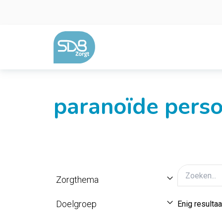
Ga naar de inhoud
paranoïde perso
Zorgthema
Doelgroep
Enig resultaa