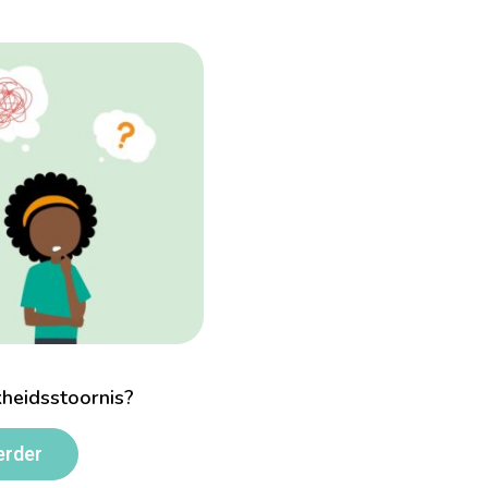
kheidsstoornis?
erder