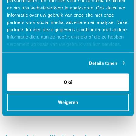
personaliseren, om functies voor social media te bieden
en om ons websiteverkeer te analyseren. Ook delen we
informatie over uw gebruik van onze site met onze
partners voor social media, adverteren en analyse. Deze
Wat je moet weten over cocaïne
partners kunnen deze gegevens combineren met andere
informatie die u aan ze heeft verstrekt of die ze hebben
verzameld op basis van uw gebruik van hun services.
Lees verder
Details tonen
Oké
Weigeren