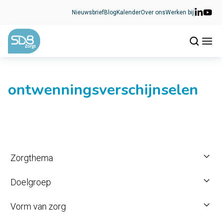
Ga naar de inhoud
Nieuwsbrief
Blog
Kalender
Over ons
Werken bij
ontwenningsverschijnselen
Zorgthema
Doelgroep
Vorm van zorg