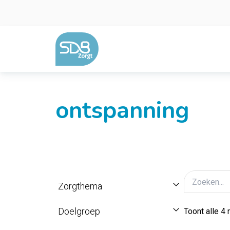
Ga naar de inhoud
ontspanning
Zorgthema
Doelgroep
Toont alle 4 