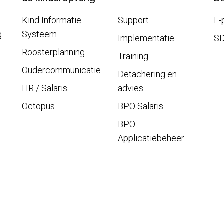
Kind Informatie
Support
E-
g
Systeem
Implementatie
S
Roosterplanning
Training
Oudercommunicatie
Detachering en
HR / Salaris
advies
Octopus
BPO Salaris
BPO
Applicatiebeheer