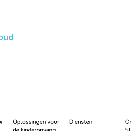
loud
or
Oplossingen voor
Diensten
On
de kinderopvang
S