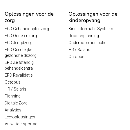
Oplossingen voor de
Oplossingen voor de
zorg
kinderopvang
ECD Gehandicaptenzorg
Kind Informatie Systeem
ECD Ouderenzorg
Roosterplanning
ECD Jeugdzorg
Oudercommunicatie
EPD Geestelijke
HR / Salaris
gezondheidszorg
Octopus
EPD Zelfstandig
behandelcentra
EPD Revalidatie
Octopus
HR / Salaris
Planning
Digitale Zorg
Analytics
Leeroplossingen
Vrijwilligersportaal