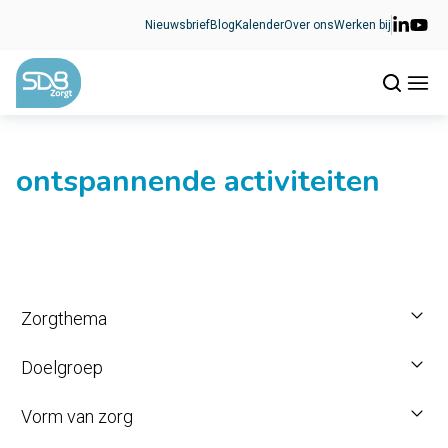
Ga naar de inhoud
Nieuwsbrief
Blog
Kalender
Over ons
Werken bij
ontspannende activiteiten
Zorgthema
Doelgroep
Vorm van zorg