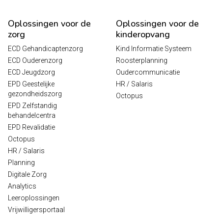
Oplossingen voor de
Oplossingen voor de
zorg
kinderopvang
ECD Gehandicaptenzorg
Kind Informatie Systeem
ECD Ouderenzorg
Roosterplanning
ECD Jeugdzorg
Oudercommunicatie
EPD Geestelijke
HR / Salaris
gezondheidszorg
Octopus
EPD Zelfstandig
behandelcentra
EPD Revalidatie
Octopus
HR / Salaris
Planning
Digitale Zorg
Analytics
Leeroplossingen
Vrijwilligersportaal