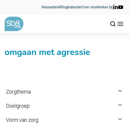
Ga naar de inhoud
Nieuwsbrief
Blog
Kalender
Over ons
Werken bij
omgaan met agressie
Zorgthema
Doelgroep
Vorm van zorg