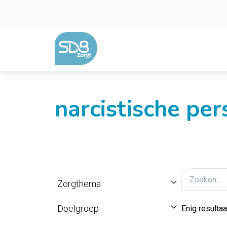
Ga naar de inhoud
narcistische per
Zorgthema
Doelgroep
Enig resultaa