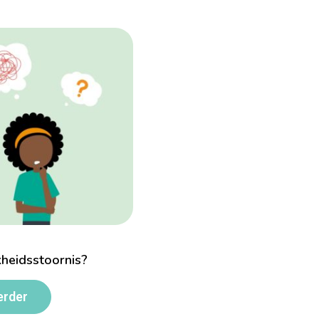
kheidsstoornis?
erder