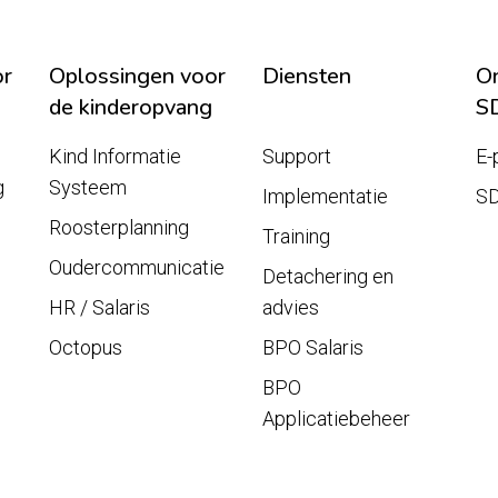
or
Oplossingen voor
Diensten
On
de kinderopvang
S
Kind Informatie
Support
E-
g
Systeem
Implementatie
S
Roosterplanning
Training
Oudercommunicatie
Detachering en
HR / Salaris
advies
Octopus
BPO Salaris
BPO
Applicatiebeheer