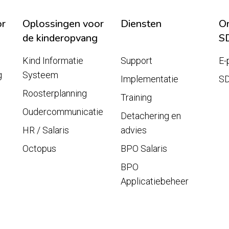
or
Oplossingen voor
Diensten
On
de kinderopvang
S
Kind Informatie
Support
E-
g
Systeem
Implementatie
S
Roosterplanning
Training
Oudercommunicatie
Detachering en
HR / Salaris
advies
Octopus
BPO Salaris
BPO
Applicatiebeheer