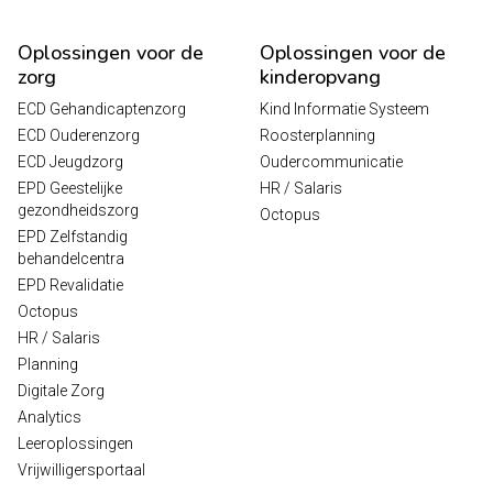
Oplossingen voor de
Oplossingen voor de
zorg
kinderopvang
ECD Gehandicaptenzorg
Kind Informatie Systeem
ECD Ouderenzorg
Roosterplanning
ECD Jeugdzorg
Oudercommunicatie
EPD Geestelijke
HR / Salaris
gezondheidszorg
Octopus
EPD Zelfstandig
behandelcentra
EPD Revalidatie
Octopus
HR / Salaris
Planning
Digitale Zorg
Analytics
Leeroplossingen
Vrijwilligersportaal