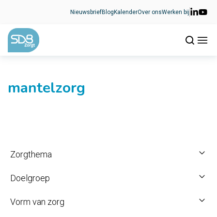
Ga naar de inhoud
Nieuwsbrief
Blog
Kalender
Over ons
Werken bij
mantelzorg
Zorgthema
Doelgroep
Vorm van zorg