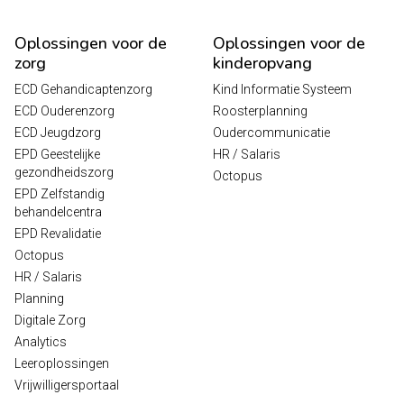
Oplossingen voor de
Oplossingen voor de
zorg
kinderopvang
ECD Gehandicaptenzorg
Kind Informatie Systeem
ECD Ouderenzorg
Roosterplanning
ECD Jeugdzorg
Oudercommunicatie
EPD Geestelijke
HR / Salaris
gezondheidszorg
Octopus
EPD Zelfstandig
behandelcentra
EPD Revalidatie
Octopus
HR / Salaris
Planning
Digitale Zorg
Analytics
Leeroplossingen
Vrijwilligersportaal