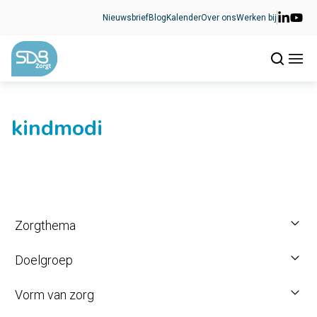
Ga naar de inhoud
Nieuwsbrief
Blog
Kalender
Over ons
Werken bij
kindmodi
Zorgthema
Doelgroep
Vorm van zorg