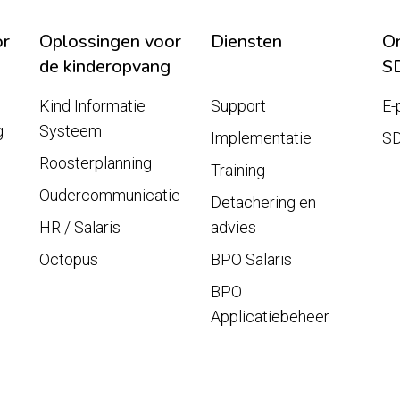
or
Oplossingen voor
Diensten
On
de kinderopvang
S
Kind Informatie
Support
E-
g
Systeem
Implementatie
S
Roosterplanning
Training
Oudercommunicatie
Detachering en
HR / Salaris
advies
Octopus
BPO Salaris
BPO
Applicatiebeheer