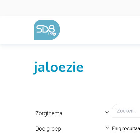
Ga naar de inhoud
jaloezie
Zorgthema
Doelgroep
Enig resultaa