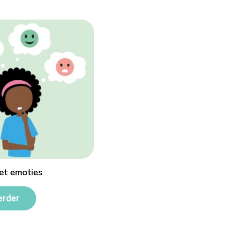
t emoties
erder