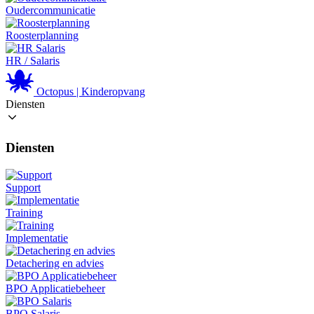
Oudercommunicatie
Roosterplanning
HR / Salaris
Octopus | Kinderopvang
Diensten
Diensten
Support
Training
Implementatie
Detachering en advies
BPO Applicatiebeheer
BPO Salaris