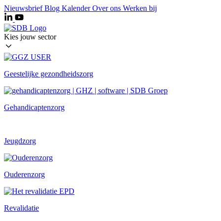
Ga
Nieuwsbrief
Blog
Kalender
Over ons
Werken bij
naar
de
inhoud
Kies jouw sector
Geestelijke gezondheidszorg
Gehandicaptenzorg
Jeugdzorg
Ouderenzorg
Revalidatie