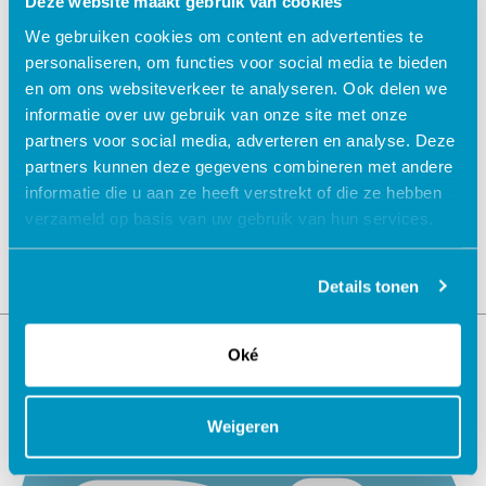
Deze website maakt gebruik van cookies
We gebruiken cookies om content en advertenties te
personaliseren, om functies voor social media te bieden
en om ons websiteverkeer te analyseren. Ook delen we
informatie over uw gebruik van onze site met onze
Jouw data veilig in de cloud
partners voor social media, adverteren en analyse. Deze
partners kunnen deze gegevens combineren met andere
informatie die u aan ze heeft verstrekt of die ze hebben
verzameld op basis van uw gebruik van hun services.
Details tonen
Oké
Weigeren