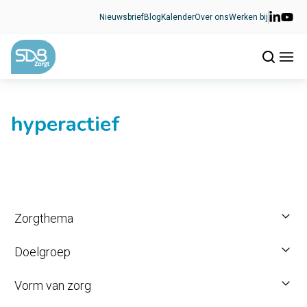
Ga naar de inhoud
Nieuwsbrief
Blog
Kalender
Over ons
Werken bij
hyperactief
Zorgthema
Doelgroep
Vorm van zorg