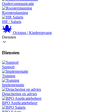
Oudercommunicatie
Roosterplanning
HR / Salaris
Octopus | Kinderopvang
Diensten
Diensten
Support
Training
Implementatie
Detachering en advies
BPO Applicatiebeheer
BPO Salaris