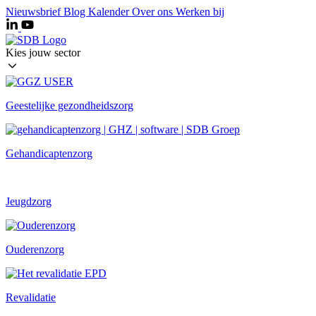
Ga
Nieuwsbrief
Blog
Kalender
Over ons
Werken bij
naar
de
inhoud
Kies jouw sector
Geestelijke gezondheidszorg
Gehandicaptenzorg
Jeugdzorg
Ouderenzorg
Revalidatie