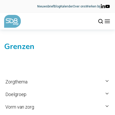
Ga naar de inhoud
Nieuwsbrief
Blog
Kalender
Over ons
Werken bij
Grenzen
Zorgthema
Doelgroep
Vorm van zorg