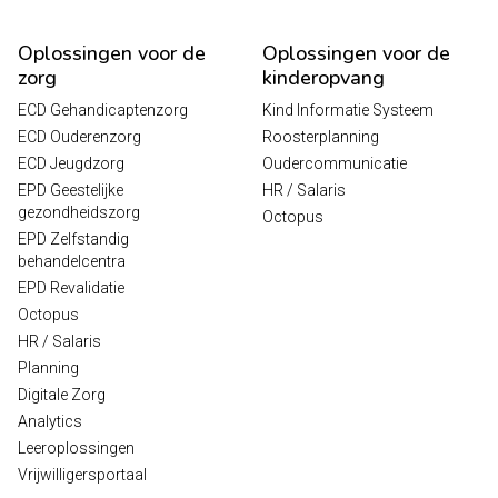
Oplossingen voor de
Oplossingen voor de
zorg
kinderopvang
ECD Gehandicaptenzorg
Kind Informatie Systeem
ECD Ouderenzorg
Roosterplanning
ECD Jeugdzorg
Oudercommunicatie
EPD Geestelijke
HR / Salaris
gezondheidszorg
Octopus
EPD Zelfstandig
behandelcentra
EPD Revalidatie
Octopus
HR / Salaris
Planning
Digitale Zorg
Analytics
Leeroplossingen
Vrijwilligersportaal