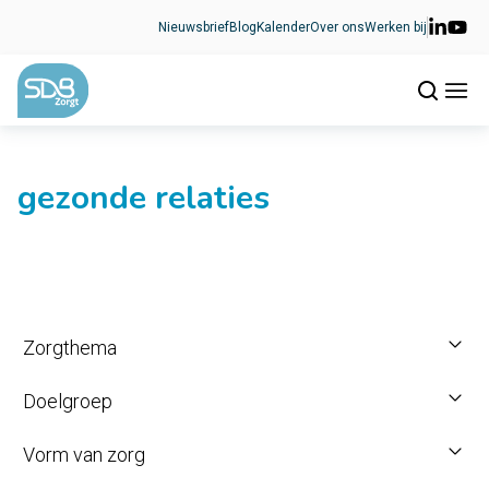
Ga naar de inhoud
Nieuwsbrief
Blog
Kalender
Over ons
Werken bij
gezonde relaties
Zorgthema
Doelgroep
Vorm van zorg