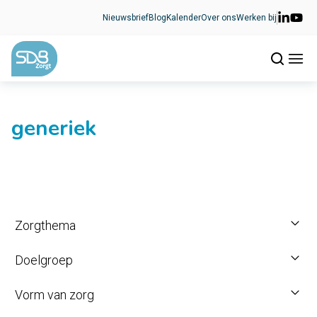
Ga naar de inhoud
Nieuwsbrief
Blog
Kalender
Over ons
Werken bij
generiek
Zorgthema
Doelgroep
Vorm van zorg