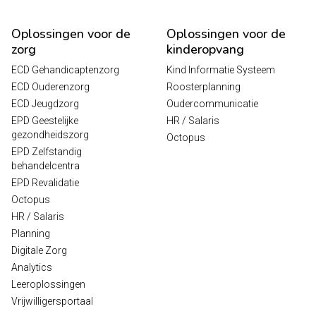
Oplossingen voor de
Oplossingen voor de
zorg
kinderopvang
ECD Gehandicaptenzorg
Kind Informatie Systeem
ECD Ouderenzorg
Roosterplanning
ECD Jeugdzorg
Oudercommunicatie
EPD Geestelijke
HR / Salaris
gezondheidszorg
Octopus
EPD Zelfstandig
behandelcentra
EPD Revalidatie
Octopus
HR / Salaris
Planning
Digitale Zorg
Analytics
Leeroplossingen
Vrijwilligersportaal