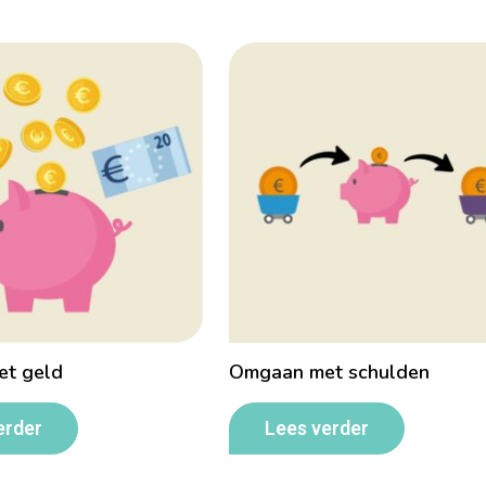
t geld
Omgaan met schulden
erder
Lees verder