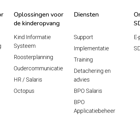
or
Oplossingen voor
Diensten
On
de kinderopvang
S
Kind Informatie
Support
E-
g
Systeem
Implementatie
S
Roosterplanning
Training
Oudercommunicatie
Detachering en
HR / Salaris
advies
Octopus
BPO Salaris
BPO
Applicatiebeheer