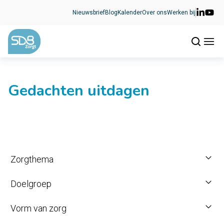
Ga naar de inhoud
Nieuwsbrief
Blog
Kalender
Over ons
Werken bij
Gedachten uitdagen
Zorgthema
Doelgroep
Vorm van zorg