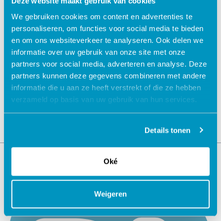
Deze website maakt gebruik van cookies
We gebruiken cookies om content en advertenties te
personaliseren, om functies voor social media te bieden
en om ons websiteverkeer te analyseren. Ook delen we
informatie over uw gebruik van onze site met onze
Jouw data veilig in de cloud
partners voor social media, adverteren en analyse. Deze
partners kunnen deze gegevens combineren met andere
informatie die u aan ze heeft verstrekt of die ze hebben
verzameld op basis van uw gebruik van hun services.
Details tonen
Oké
Weigeren